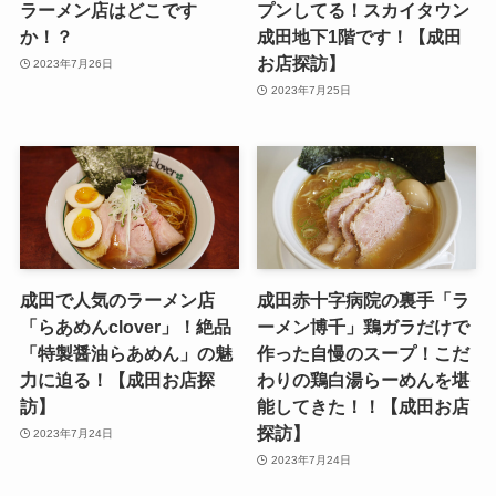
ラーメン店はどこです
プンしてる！スカイタウン
か！？
成田地下1階です！【成田
お店探訪】
2023年7月26日
2023年7月25日
成田で人気のラーメン店
成田赤十字病院の裏手「ラ
「らあめんclover」！絶品
ーメン博千」鶏ガラだけで
「特製醤油らあめん」の魅
作った自慢のスープ！こだ
力に迫る！【成田お店探
わりの鶏白湯らーめんを堪
訪】
能してきた！！【成田お店
探訪】
2023年7月24日
2023年7月24日