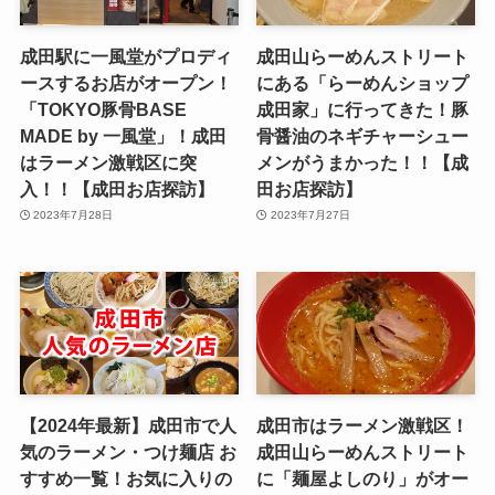
成田駅に一風堂がプロディ
成田山らーめんストリート
ースするお店がオープン！
にある「らーめんショップ
「TOKYO豚骨BASE
成田家」に行ってきた！豚
MADE by 一風堂」！成田
骨醤油のネギチャーシュー
はラーメン激戦区に突
メンがうまかった！！【成
入！！【成田お店探訪】
田お店探訪】
2023年7月28日
2023年7月27日
【2024年最新】成田市で人
成田市はラーメン激戦区！
気のラーメン・つけ麺店 お
成田山らーめんストリート
すすめ一覧！お気に入りの
に「麺屋よしのり」がオー