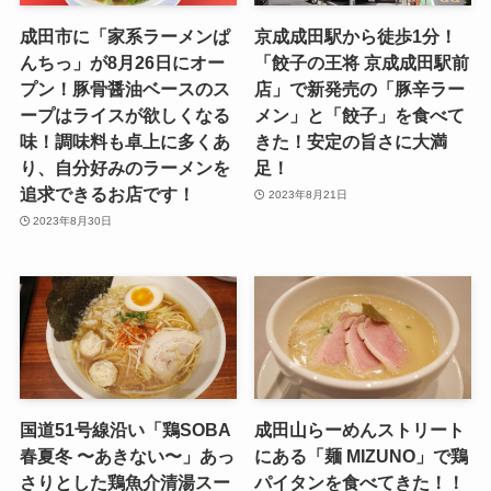
成田市に「家系ラーメンぱ
京成成田駅から徒歩1分！
んちっ」が8月26日にオー
「餃子の王将 京成成田駅前
プン！豚骨醤油ベースのス
店」で新発売の「豚辛ラー
ープはライスが欲しくなる
メン」と「餃子」を食べて
味！調味料も卓上に多くあ
きた！安定の旨さに大満
り、自分好みのラーメンを
足！
追求できるお店です！
2023年8月21日
2023年8月30日
国道51号線沿い「鶏SOBA
成田山らーめんストリート
春夏冬 〜あきない〜」あっ
にある「麺 MIZUNO」で鶏
さりとした鶏魚介清湯スー
パイタンを食べてきた！！