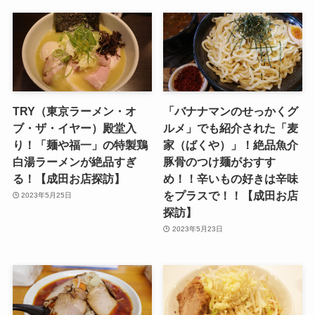
TRY（東京ラーメン・オ
「バナナマンのせっかくグ
ブ・ザ・イヤー）殿堂入
ルメ」でも紹介された「麦
り！「麺や福一」の特製鶏
家（ばくや）」！絶品魚介
白湯ラーメンが絶品すぎ
豚骨のつけ麺がおすす
る！【成田お店探訪】
め！！辛いもの好きは辛味
をプラスで！！【成田お店
2023年5月25日
探訪】
2023年5月23日