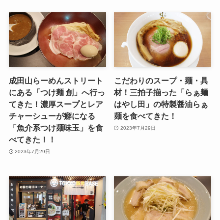
成田山らーめんストリート
こだわりのスープ・麺・具
にある「つけ麺 創」へ行っ
材！三拍子揃った「らぁ麺
てきた！濃厚スープとレア
はやし田」の特製醤油らぁ
チャーシューが癖になる
麺を食べてきた！
「魚介系つけ麺味玉」を食
2023年7月29日
べてきた！！
2023年7月29日