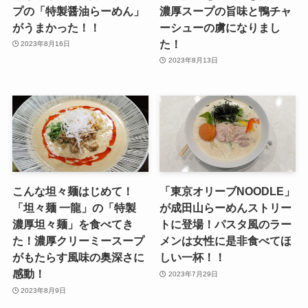
プの「特製醤油らーめん」
濃厚スープの旨味と鴨チャ
がうまかった！！
ーシューの虜になりまし
た！
2023年8月16日
2023年8月13日
こんな坦々麺はじめて！
「東京オリーブNOODLE」
「坦々麺 一龍」の「特製
が成田山らーめんストリー
濃厚坦々麺」を食べてき
トに登場！パスタ風のラー
た！濃厚クリーミースープ
メンは女性に是非食べてほ
がもたらす風味の奥深さに
しい一杯！！
感動！
2023年7月29日
2023年8月9日