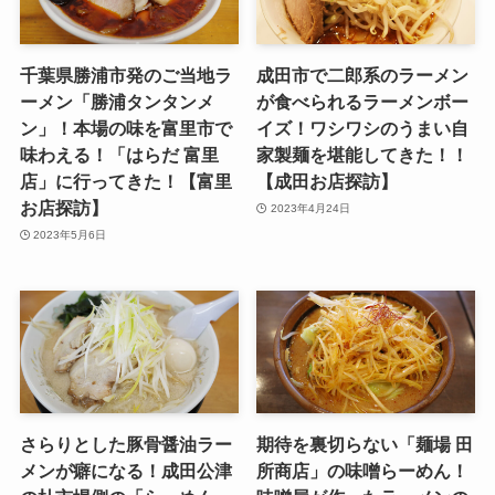
千葉県勝浦市発のご当地ラ
成田市で二郎系のラーメン
ーメン「勝浦タンタンメ
が食べられるラーメンボー
ン」！本場の味を富里市で
イズ！ワシワシのうまい自
味わえる！「はらだ 富里
家製麺を堪能してきた！！
店」に行ってきた！【富里
【成田お店探訪】
お店探訪】
2023年4月24日
2023年5月6日
さらりとした豚骨醤油ラー
期待を裏切らない「麺場 田
メンが癖になる！成田公津
所商店」の味噌らーめん！