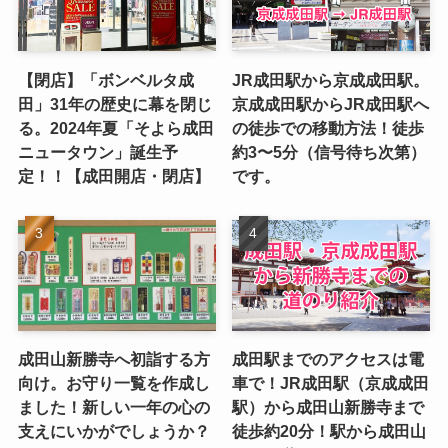
【閉店】「ボンベルタ成
JR成田駅から京成成田駅。
田」31年の歴史に幕を閉じ
京成成田駅からJR成田駅へ
る。2024年夏「そよら成田
の徒歩での移動方法！徒歩
ニュータウン」誕生予
約3〜5分（信号待ち次第）
定！！【成田開店・閉店】
です。
成田山新勝寺へ初詣する方
成田駅までのアクセスは電
向け。お守り一覧を作成し
車で！JR成田駅（京成成田
ました！新しい一年の心の
駅）から成田山新勝寺まで
支えにいかがでしょうか？
徒歩約20分！駅から成田山