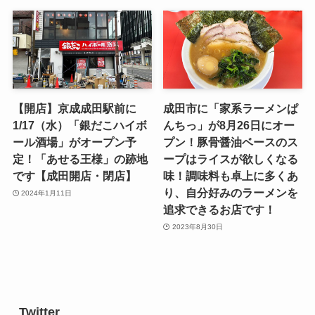
【開店】京成成田駅前に
成田市に「家系ラーメンぱ
1/17（水）「銀だこハイボ
んちっ」が8月26日にオー
ール酒場」がオープン予
プン！豚骨醤油ベースのス
定！「あせる王様」の跡地
ープはライスが欲しくなる
です【成田開店・閉店】
味！調味料も卓上に多くあ
り、自分好みのラーメンを
2024年1月11日
追求できるお店です！
2023年8月30日
Twitter