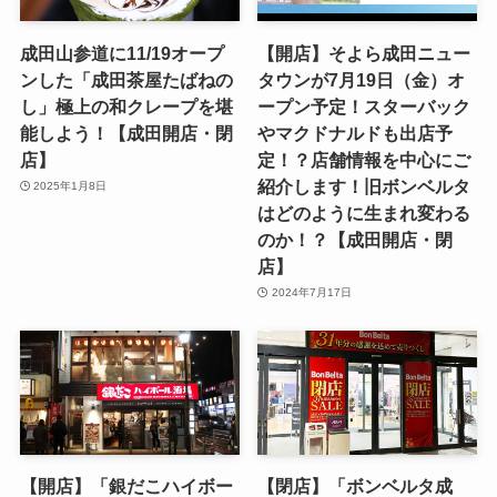
成田山参道に11/19オープ
【開店】そよら成田ニュー
ンした「成田茶屋たばねの
タウンが7月19日（金）オ
し」極上の和クレープを堪
ープン予定！スターバック
能しよう！【成田開店・閉
やマクドナルドも出店予
店】
定！？店舗情報を中心にご
紹介します！旧ボンベルタ
2025年1月8日
はどのように生まれ変わる
のか！？【成田開店・閉
店】
2024年7月17日
【開店】「銀だこハイボー
【閉店】「ボンベルタ成