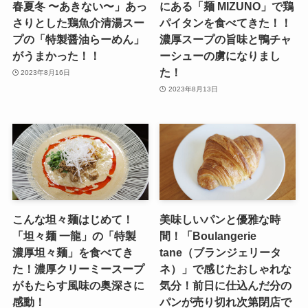
春夏冬 〜あきない〜」あっ
にある「麺 MIZUNO」で鶏
さりとした鶏魚介清湯スー
パイタンを食べてきた！！
プの「特製醤油らーめん」
濃厚スープの旨味と鴨チャ
がうまかった！！
ーシューの虜になりまし
た！
2023年8月16日
2023年8月13日
こんな坦々麺はじめて！
美味しいパンと優雅な時
「坦々麺 一龍」の「特製
間！「Boulangerie
濃厚坦々麺」を食べてき
tane（ブランジェリータ
た！濃厚クリーミースープ
ネ）」で感じたおしゃれな
がもたらす風味の奥深さに
気分！前日に仕込んだ分の
感動！
パンが売り切れ次第閉店で