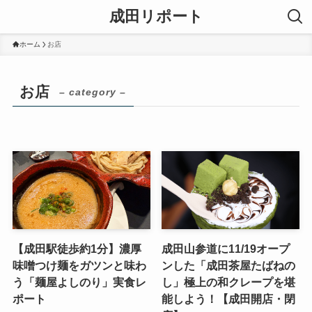
成田リポート
ホーム
お店
お店
– category –
【成田駅徒歩約1分】濃厚
成田山参道に11/19オープ
味噌つけ麺をガツンと味わ
ンした「成田茶屋たばねの
う「麺屋よしのり」実食レ
し」極上の和クレープを堪
ポート
能しよう！【成田開店・閉