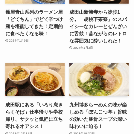
麺屋青山系列のラーメン屋
成田山新勝寺から徒歩1
「どてちん」でどて辛つけ
分。「胡桃下茶寮」のスパ
麺を堪能してきた！定期的
イシーなカレーとぜんざい
に食べたくなる味！
に舌鼓！昔ながらのレトロ
な雰囲気に酔いしれた！
2024年1月9日
2024年1月3日
成田駅にある「いろり庵き
九州博多らーめんの味が楽
らくそば」仕事帰りや学校
しめる「ぽんこつ亭」旨味
帰り、サクッと気軽に立ち
の効いた豚骨スープの深い
寄れるオアシス！
味わいに迫る！
2023年12月31日
2023年10月2日