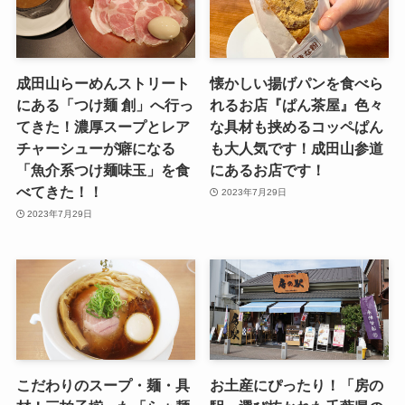
成田山らーめんストリート
懐かしい揚げパンを食べら
にある「つけ麺 創」へ行っ
れるお店『ぱん茶屋』色々
てきた！濃厚スープとレア
な具材も挟めるコッペぱん
チャーシューが癖になる
も大人気です！成田山参道
「魚介系つけ麺味玉」を食
にあるお店です！
べてきた！！
2023年7月29日
2023年7月29日
こだわりのスープ・麺・具
お土産にぴったり！「房の