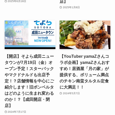
店】
2025年6月19日
2025年1月8日
【開店】そよら成田ニュー
【YouTuber yamaZさんコ
タウンが7月19日（金）オ
ラボ企画】yamaZさんおす
ープン予定！スターバック
すめ！居酒屋「月の家」が
やマクドナルドも出店予
提供する、ボリューム満点
定！？店舗情報を中心にご
のチキン南蛮タルタル定食
紹介します！旧ボンベルタ
に大満足！！
はどのように生まれ変わる
2024年5月7日
のか！？【成田開店・閉
店】
2024年7月17日