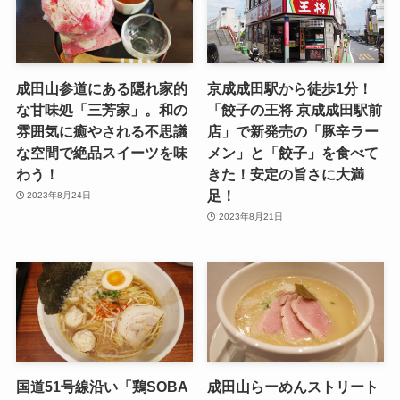
成田山参道にある隠れ家的
京成成田駅から徒歩1分！
な甘味処「三芳家」。和の
「餃子の王将 京成成田駅前
雰囲気に癒やされる不思議
店」で新発売の「豚辛ラー
な空間で絶品スイーツを味
メン」と「餃子」を食べて
わう！
きた！安定の旨さに大満
足！
2023年8月24日
2023年8月21日
国道51号線沿い「鶏SOBA
成田山らーめんストリート