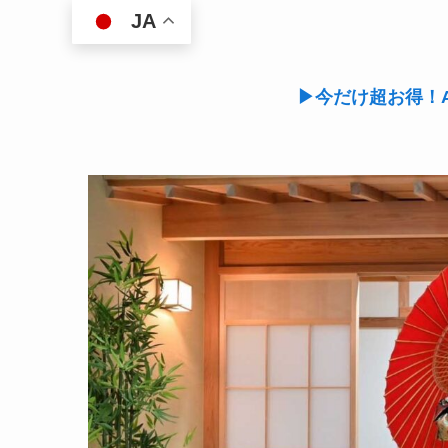
JA
▶今だけ超お得！A