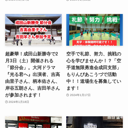
超豪華！成田山新勝寺で2
空手で礼節、努力、挑戦の
月3日（土）開催される
心を学びませんか！？「空
「節分会」。大河ドラマ
手道無限勇進会成田支部」
『光る君へ』出演者、吉高
もりんぴあこうづで活動
由里子さん、柄本佑さん、
中！！道場生を募集してい
岸谷五朗さん、吉田羊さん
ます！
が参加されます！
2024年1月17日
2024年1月18日