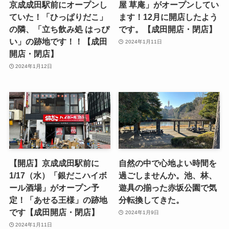
京成成田駅前にオープンし
屋 草庵」がオープンしてい
ていた！「ひっぱりだこ」
ます！12月に開店したよう
の隣、「立ち飲み処 はっぴ
です。【成田開店・閉店】
い」の跡地です！！【成田
2024年1月11日
開店・閉店】
2024年1月12日
【開店】京成成田駅前に
自然の中で心地よい時間を
1/17（水）「銀だこハイボ
過ごしませんか。池、林、
ール酒場」がオープン予
遊具の揃った赤坂公園で気
定！「あせる王様」の跡地
分転換してきた。
です【成田開店・閉店】
2024年1月9日
2024年1月11日