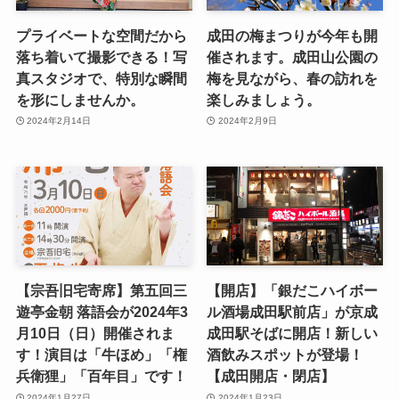
プライベートな空間だから
成田の梅まつりが今年も開
落ち着いて撮影できる！写
催されます。成田山公園の
真スタジオで、特別な瞬間
梅を見ながら、春の訪れを
を形にしませんか。
楽しみましょう。
2024年2月14日
2024年2月9日
【宗吾旧宅寄席】第五回三
【開店】「銀だこハイボー
遊亭金朝 落語会が2024年3
ル酒場成田駅前店」が京成
月10日（日）開催されま
成田駅そばに開店！新しい
す！演目は「牛ほめ」「権
酒飲みスポットが登場！
兵衛狸」「百年目」です！
【成田開店・閉店】
2024年1月27日
2024年1月23日