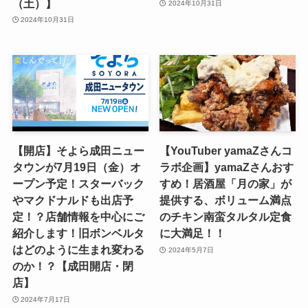
（土）】
2024年10月31日
2024年10月31日
【開店】そよら成田ニュー
【YouTuber yamaZさんコ
タウンが7月19日（金）オ
ラボ企画】yamaZさんおす
ープン予定！スターバック
すめ！居酒屋「月の家」が
やマクドナルドも出店予
提供する、ボリューム満点
定！？店舗情報を中心にご
のチキン南蛮タルタル定食
紹介します！旧ボンベルタ
に大満足！！
はどのように生まれ変わる
2024年5月7日
のか！？【成田開店・閉
店】
2024年7月17日