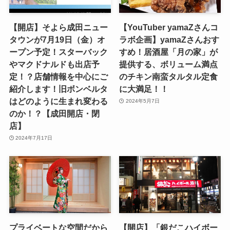
【開店】そよら成田ニュー
【YouTuber yamaZさんコ
タウンが7月19日（金）オ
ラボ企画】yamaZさんおす
ープン予定！スターバック
すめ！居酒屋「月の家」が
やマクドナルドも出店予
提供する、ボリューム満点
定！？店舗情報を中心にご
のチキン南蛮タルタル定食
紹介します！旧ボンベルタ
に大満足！！
はどのように生まれ変わる
2024年5月7日
のか！？【成田開店・閉
店】
2024年7月17日
プライベートな空間だから
【開店】「銀だこハイボー