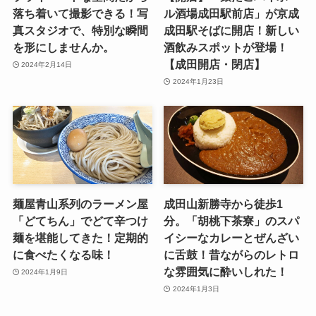
落ち着いて撮影できる！写
ル酒場成田駅前店」が京成
真スタジオで、特別な瞬間
成田駅そばに開店！新しい
を形にしませんか。
酒飲みスポットが登場！
【成田開店・閉店】
2024年2月14日
2024年1月23日
麺屋青山系列のラーメン屋
成田山新勝寺から徒歩1
「どてちん」でどて辛つけ
分。「胡桃下茶寮」のスパ
麺を堪能してきた！定期的
イシーなカレーとぜんざい
に食べたくなる味！
に舌鼓！昔ながらのレトロ
な雰囲気に酔いしれた！
2024年1月9日
2024年1月3日