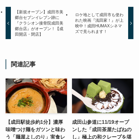
【新規オープン】成田市美
ロケ地として成田市も使わ
郷台セブンイレブン跡に
れた映画『浅田家！』が上
『クラシオン接骨院成田美
映中！成田HUMAXシネマ
郷台店』がオープン！【成
ズで見られます！
田開店・閉店】
関連記事
【成田駅徒歩約1分】濃厚
成田山参道に11/19オープ
味噌つけ麺をガツンと味わ
ンした「成田茶屋たばねの
う「麺屋よしのり」実食レ
し」極上の和クレープを堪