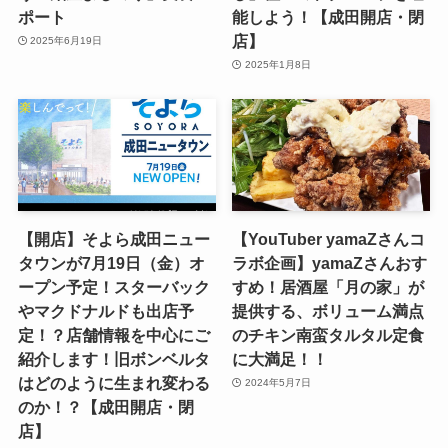
ポート
能しよう！【成田開店・閉
店】
2025年6月19日
2025年1月8日
【開店】そよら成田ニュー
【YouTuber yamaZさんコ
タウンが7月19日（金）オ
ラボ企画】yamaZさんおす
ープン予定！スターバック
すめ！居酒屋「月の家」が
やマクドナルドも出店予
提供する、ボリューム満点
定！？店舗情報を中心にご
のチキン南蛮タルタル定食
紹介します！旧ボンベルタ
に大満足！！
はどのように生まれ変わる
2024年5月7日
のか！？【成田開店・閉
店】