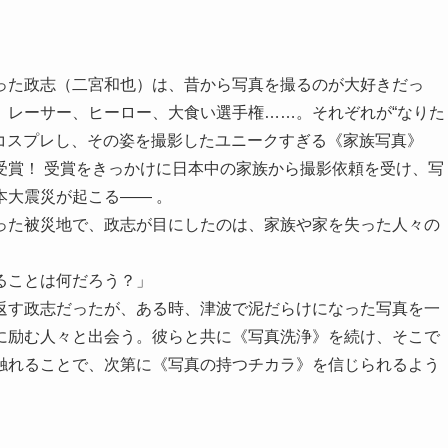
った政志（二宮和也）は、昔から写真を撮るのが大好きだっ
、レーサー、ヒーロー、大食い選手権……。それぞれが“なりた
にコスプレし、その姿を撮影したユニークすぎる《家族写真》
受賞！ 受賞をきっかけに日本中の家族から撮影依頼を受け、写
大震災が起こる―― 。
った被災地で、政志が目にしたのは、家族や家を失った人々の
ることは何だろう？」
返す政志だったが、ある時、津波で泥だらけになった写真を一
に励む人々と出会う。彼らと共に《写真洗浄》を続け、そこで
触れることで、次第に《写真の持つチカラ》を信じられるよう