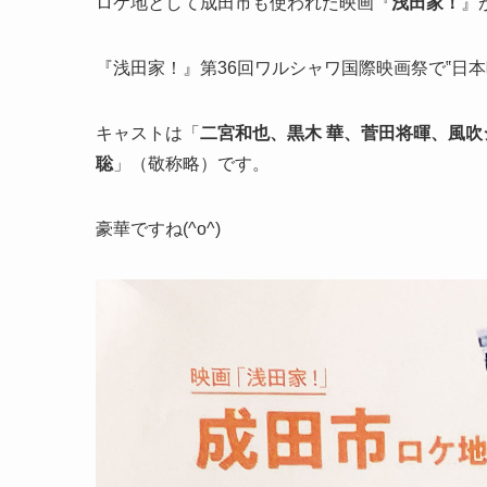
ロケ地として成田市も使われた映画『
浅田家！
』
『浅田家！』第36回ワルシャワ国際映画祭で‟日
キャストは「
二宮和也、黒木 華、菅田将暉、風吹
聡
」（敬称略）です。
豪華ですね(^o^)