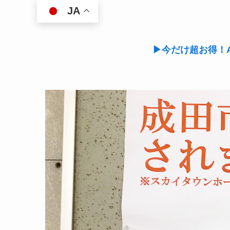
JA
▶今だけ超お得！A