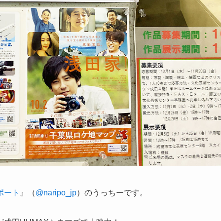
ポート
』（
@naripo_jp
）のうっちーです。