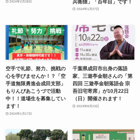
兵衛狸」「百年目」です！
2024年2月28日
2024年1月27日
空手で礼節、努力、挑戦の
千葉県成田市出身の落語
心を学びませんか！？「空
家、三遊亭金朝さんの「第
手道無限勇進会成田支部」
四回 三遊亭金朝落語会 宗
もりんぴあこうづで活動
吾旧宅寄席」が10月22日
中！！道場生を募集してい
（日）開催されます！
ます！
2023年8月23日
2024年1月17日