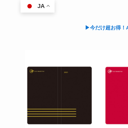
JA
▶今だけ超お得！A