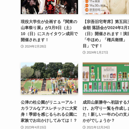
現役大学生が企画する『関東の
【宗吾旧宅寄席】第五回
山車祭り展』が3月9日（土）
金朝 落語会が2024年3月
10（日）にスカイタウン成田で
（日）開催されます！演
開催されます！
「牛ほめ」「権兵衛狸」
目」です！
2024年2月28日
2024年1月27日
公津の杜公園がリニューアル！
成田山新勝寺へ初詣する
カラフルなアスレチックに大変
け。お守り一覧を作成し
身！季節を感じるられる公園に
た！新しい一年の心の支
家族でお出かけしてみては！？
かがでしょうか？
2023年4月15日
2021年12月24日