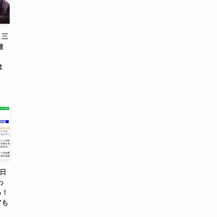
、三
遊
」
ま
7日
わ
る！
アも