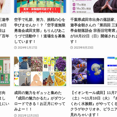
三遊亭
空手で礼節、努力、挑戦の心を
千葉県成田市出身の落語家
10日
学びませんか！？「空手道無限
遊亭金朝さんの「第四回 三
目は
勇進会成田支部」もりんぴあこ
亭金朝落語会 宗吾旧宅寄席
「百年
うづで活動中！！道場生を募集
が10月22日（日）開催され
しています！
す！
2024年1月17日
2023年8月23日
方向
成田の魅力をギュッと集めた
【イオンモール成田】11月
まし
『成田の魅力かるた』がダウン
（土）〜11月10日（火）『
えにい
ロードできる！お正月にやって
くわく水族館』がやってく
みよー！！
クラゲやクリオネ、ピラニ
見れちゃいます！
2021年12月15日