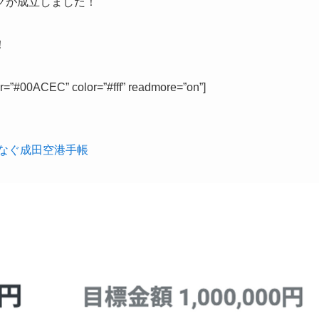
グが成立しました！
！
=”#00ACEC” color=”#fff” readmore=”on”]
なぐ成田空港手帳