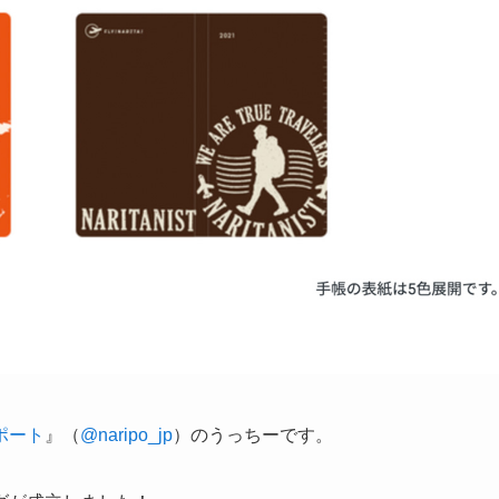
ポート
』（
@naripo_jp
）のうっちーです。