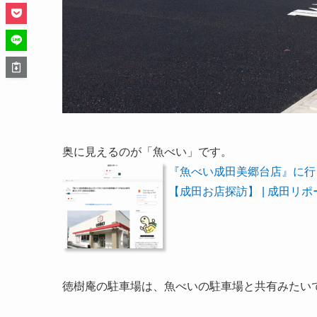
奥に見えるのが「魚べい」です。
『魚べい成田美郷台店』に行
【成田お店探訪】 | 成田リポ
徳樹庵の駐車場は、魚べいの駐車場と共有みたい