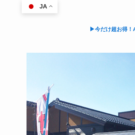
JA
▶今だけ超お得！A