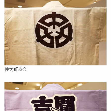
仲之町睦会