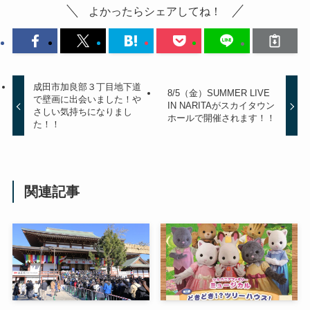
よかったらシェアしてね！
成田市加良部３丁目地下道
8/5（金）SUMMER LIVE
で壁画に出会いました！や
IN NARITAがスカイタウン
さしい気持ちになりまし
ホールで開催されます！！
た！！
関連記事