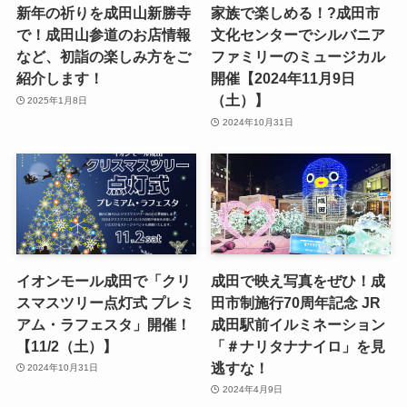
新年の祈りを成田山新勝寺
家族で楽しめる！?成田市
で！成田山参道のお店情報
文化センターでシルバニア
など、初詣の楽しみ方をご
ファミリーのミュージカル
紹介します！
開催【2024年11月9日
（土）】
2025年1月8日
2024年10月31日
イオンモール成田で「クリ
成田で映え写真をぜひ！成
スマスツリー点灯式 プレミ
田市制施行70周年記念 JR
アム・ラフェスタ」開催！
成田駅前イルミネーション
【11/2（土）】
「＃ナリタナナイロ」を見
逃すな！
2024年10月31日
2024年4月9日