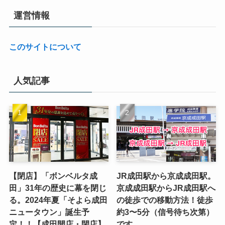
運営情報
このサイトについて
人気記事
【閉店】「ボンベルタ成
JR成田駅から京成成田駅。
田」31年の歴史に幕を閉じ
京成成田駅からJR成田駅へ
る。2024年夏「そよら成田
の徒歩での移動方法！徒歩
ニュータウン」誕生予
約3〜5分（信号待ち次第）
定！！【成田開店・閉店】
です。