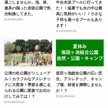
過ごしませんか。池、林、
中台水泳プールに行ってき
遊具の揃った赤坂公園で気
た！！猛暑でも水の中は最
分転換してきた。
高に気持がいい！！小さな
子供も遊べるプールもあり
2024年1月9日
ます！
2023年8月17日
公津の杜公園がリニューア
坂田ヶ池総合公園の広い芝
ル！カラフルなアスレチッ
生、アスレチック、キャン
クに大変身！季節を感じる
プ場、林道を満喫しません
られる公園に家族でお出か
か！？
けしてみては！？
2022年8月2日
2023年4月15日