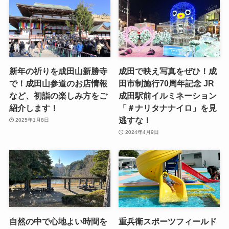
新年の祈りを成田山新勝寺
成田で映え写真をぜひ！成
で！成田山参道のお店情報
田市制施行70周年記念 JR
など、初詣の楽しみ方をご
成田駅前イルミネーション
紹介します！
「＃ナリタナナイロ」を見
逃すな！
2025年1月8日
2024年4月9日
自然の中で心地よい時間を
重兵衛スポーツフィールド