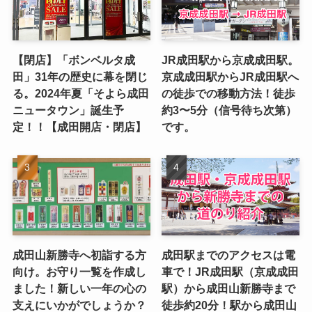
【閉店】「ボンベルタ成
JR成田駅から京成成田駅。
田」31年の歴史に幕を閉じ
京成成田駅からJR成田駅へ
る。2024年夏「そよら成田
の徒歩での移動方法！徒歩
ニュータウン」誕生予
約3〜5分（信号待ち次第）
定！！【成田開店・閉店】
です。
成田山新勝寺へ初詣する方
成田駅までのアクセスは電
向け。お守り一覧を作成し
車で！JR成田駅（京成成田
ました！新しい一年の心の
駅）から成田山新勝寺まで
支えにいかがでしょうか？
徒歩約20分！駅から成田山