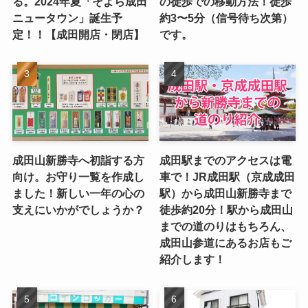
る。2024年夏「そよら成田
の徒歩での移動方法！徒歩
ニュータウン」誕生予
約3〜5分（信号待ち次第）
定！！【成田開店・閉店】
です。
成田山新勝寺へ初詣する方
成田駅までのアクセスは電
向け。お守り一覧を作成し
車で！JR成田駅（京成成田
ました！新しい一年の心の
駅）から成田山新勝寺まで
支えにいかがでしょうか？
徒歩約20分！駅から成田山
までの道のりはもちろん、
成田山参道にあるお店もご
紹介します！