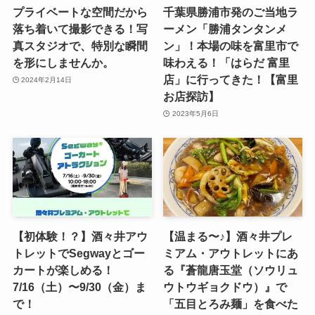
プライベートな空間だから
千葉県勝浦市発のご当地ラ
落ち着いて撮影できる！写
ーメン「勝浦タンタンメ
真スタジオで、特別な瞬間
ン」！本場の味を富里市で
を形にしませんか。
味わえる！「はらだ 富里
店」に行ってきた！【富里
2024年2月14日
お店探訪】
2023年5月6日
【初体験！？】酒々井アウ
【温まる〜♪】酒々井プレ
トレットでSegwayとゴー
ミアム・アウトレットにあ
カートが楽しめる！
る『蒼龍唐玉堂（ソウリュ
7/16（土）〜9/30（金）ま
ウトウギョクドウ）』で
で！
「五目とろみ麺」を食べた