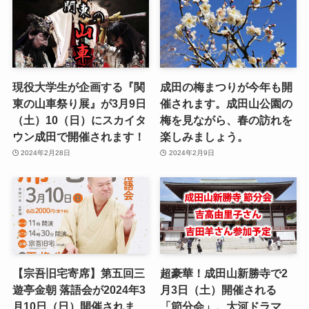
現役大学生が企画する『関
成田の梅まつりが今年も開
東の山車祭り展』が3月9日
催されます。成田山公園の
（土）10（日）にスカイタ
梅を見ながら、春の訪れを
ウン成田で開催されます！
楽しみましょう。
2024年2月28日
2024年2月9日
【宗吾旧宅寄席】第五回三
超豪華！成田山新勝寺で2
遊亭金朝 落語会が2024年3
月3日（土）開催される
月10日（日）開催されま
「節分会」。大河ドラマ