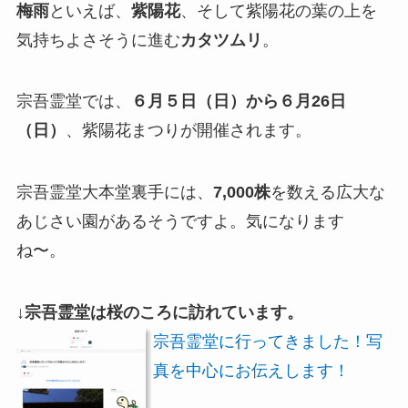
梅雨
といえば、
紫陽花
、そして紫陽花の葉の上を
気持ちよさそうに進む
カタツムリ
。
宗吾霊堂では、
６月５日（日）から６月26日
（日）
、紫陽花まつりが開催されます。
宗吾霊堂大本堂裏手には、
7,000株
を数える広大な
あじさい園があるそうですよ。気になります
ね〜。
↓宗吾霊堂は桜のころに訪れています。
宗吾霊堂に行ってきました！写
真を中心にお伝えします！