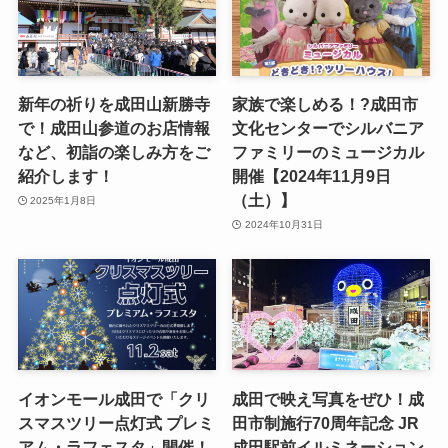
新年の祈りを成田山新勝寺
家族で楽しめる！?成田市
で！成田山参道のお店情報
文化センターでシルバニア
など、初詣の楽しみ方をご
ファミリーのミュージカル
紹介します！
開催【2024年11月9日
（土）】
2025年1月8日
2024年10月31日
イオンモール成田で「クリ
成田で映え写真をぜひ！成
スマスツリー点灯式 プレミ
田市制施行70周年記念 JR
アム・ラフェスタ」開催！
成田駅前イルミネーション