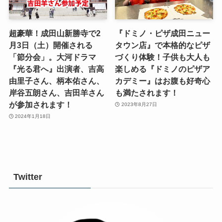
超豪華！成田山新勝寺で2
『ドミノ・ピザ成田ニュー
月3日（土）開催される
タウン店』で本格的なピザ
「節分会」。大河ドラマ
づくり体験！子供も大人も
『光る君へ』出演者、吉高
楽しめる『ドミノのピザア
由里子さん、柄本佑さん、
カデミー』はお腹も好奇心
岸谷五朗さん、吉田羊さん
も満たされます！
が参加されます！
2023年8月27日
2024年1月18日
Twitter