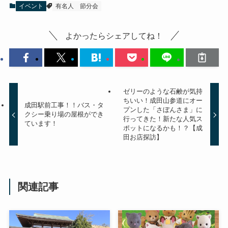
イベント
有名人
節分会
よかったらシェアしてね！
ゼリーのような石鹸が気持
ちいい！成田山参道にオー
成田駅前工事！！バス・タ
プンした「さぼんさま」に
クシー乗り場の屋根ができ
行ってきた！新たな人気ス
ています！
ポットになるかも！？【成
田お店探訪】
関連記事