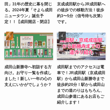
田」31年の歴史に幕を閉じ
京成成田駅からJR成田駅へ
る。2024年夏「そよら成田
の徒歩での移動方法！徒歩
ニュータウン」誕生予
約3〜5分（信号待ち次第）
定！！【成田開店・閉店】
です。
成田山新勝寺へ初詣する方
成田駅までのアクセスは電
向け。お守り一覧を作成し
車で！JR成田駅（京成成田
ました！新しい一年の心の
駅）から成田山新勝寺まで
支えにいかがでしょうか？
徒歩約20分！駅から成田山
までの道のりはもちろん、
成田山参道にあるお店もご
紹介します！