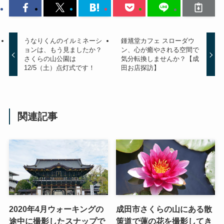
うなりくんのイルミネーシ
鍾馗堂カフェ スローダウ
ョンは、もう見ましたか？
ン、心が癒やされる空間で
さくらの山公園は
気分転換しませんか？【成
12/5（土）点灯式です！
田お店探訪】
関連記事
2020年4月ウォーキングの
成田市さくらの山にある散
途中に撮影したスナップで
策道で蓮の花を撮影してき