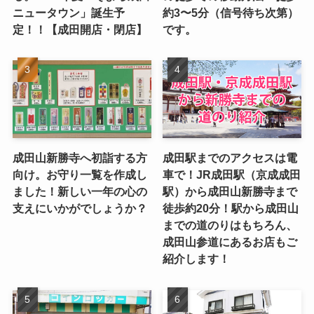
ニュータウン」誕生予
約3〜5分（信号待ち次第）
定！！【成田開店・閉店】
です。
成田山新勝寺へ初詣する方
成田駅までのアクセスは電
向け。お守り一覧を作成し
車で！JR成田駅（京成成田
ました！新しい一年の心の
駅）から成田山新勝寺まで
支えにいかがでしょうか？
徒歩約20分！駅から成田山
までの道のりはもちろん、
成田山参道にあるお店もご
紹介します！