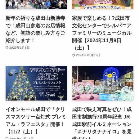
新年の祈りを成田山新勝寺
家族で楽しめる！?成田市
で！成田山参道のお店情報
文化センターでシルバニア
など、初詣の楽しみ方をご
ファミリーのミュージカル
紹介します！
開催【2024年11月9日
（土）】
2025年1月8日
2024年10月31日
イオンモール成田で「クリ
成田で映え写真をぜひ！成
スマスツリー点灯式 プレミ
田市制施行70周年記念 JR
アム・ラフェスタ」開催！
成田駅前イルミネーション
【11/2（土）】
「＃ナリタナナイロ」を見
逃すな！
2024年10月31日