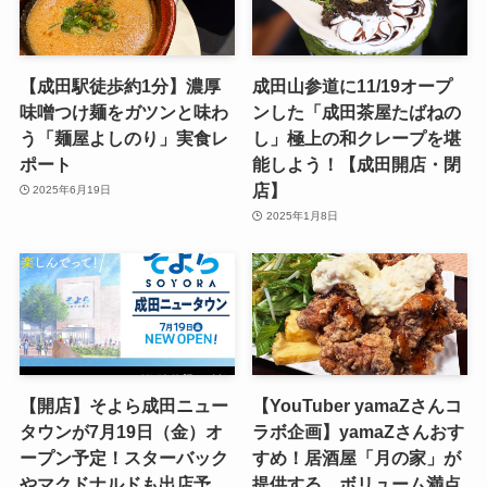
【成田駅徒歩約1分】濃厚
成田山参道に11/19オープ
味噌つけ麺をガツンと味わ
ンした「成田茶屋たばねの
う「麺屋よしのり」実食レ
し」極上の和クレープを堪
ポート
能しよう！【成田開店・閉
店】
2025年6月19日
2025年1月8日
【開店】そよら成田ニュー
【YouTuber yamaZさんコ
タウンが7月19日（金）オ
ラボ企画】yamaZさんおす
ープン予定！スターバック
すめ！居酒屋「月の家」が
やマクドナルドも出店予
提供する、ボリューム満点