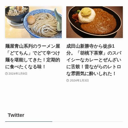
麺屋青山系列のラーメン屋
成田山新勝寺から徒歩1
「どてちん」でどて辛つけ
分。「胡桃下茶寮」のスパ
麺を堪能してきた！定期的
イシーなカレーとぜんざい
に食べたくなる味！
に舌鼓！昔ながらのレトロ
な雰囲気に酔いしれた！
2024年1月9日
2024年1月3日
Twitter