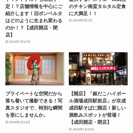
定！？店舗情報を中心にご
のチキン南蛮タルタル定食
紹介します！旧ボンベルタ
に大満足！！
はどのように生まれ変わる
2024年5月7日
のか！？【成田開店・閉
店】
2024年7月17日
プライベートな空間だから
【開店】「銀だこハイボー
落ち着いて撮影できる！写
ル酒場成田駅前店」が京成
真スタジオで、特別な瞬間
成田駅そばに開店！新しい
を形にしませんか。
酒飲みスポットが登場！
【成田開店・閉店】
2024年2月14日
2024年1月23日