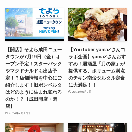
【開店】そよら成田ニュー
【YouTuber yamaZさんコ
タウンが7月19日（金）オ
ラボ企画】yamaZさんおす
ープン予定！スターバック
すめ！居酒屋「月の家」が
やマクドナルドも出店予
提供する、ボリューム満点
定！？店舗情報を中心にご
のチキン南蛮タルタル定食
紹介します！旧ボンベルタ
に大満足！！
はどのように生まれ変わる
2024年5月7日
のか！？【成田開店・閉
店】
2024年7月17日