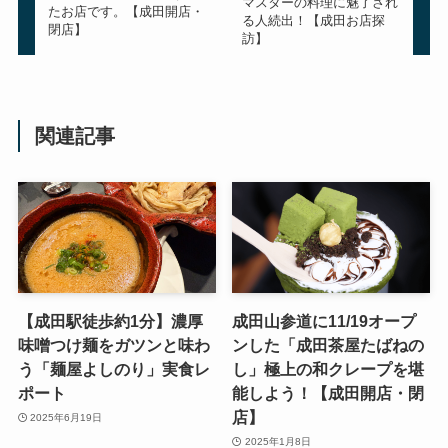
マスターの料理に魅了され
たお店です。【成田開店・
る人続出！【成田お店探
閉店】
訪】
関連記事
【成田駅徒歩約1分】濃厚
成田山参道に11/19オープ
味噌つけ麺をガツンと味わ
ンした「成田茶屋たばねの
う「麺屋よしのり」実食レ
し」極上の和クレープを堪
ポート
能しよう！【成田開店・閉
店】
2025年6月19日
2025年1月8日