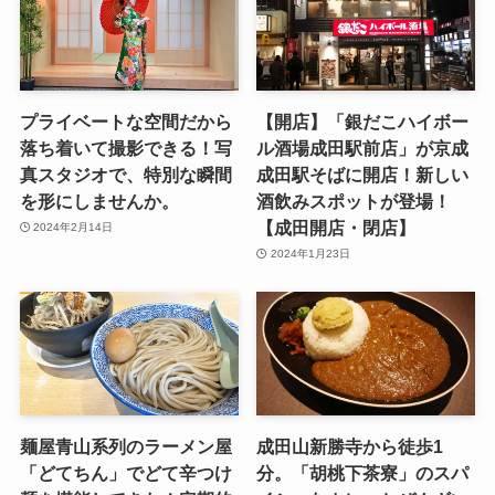
プライベートな空間だから
【開店】「銀だこハイボー
落ち着いて撮影できる！写
ル酒場成田駅前店」が京成
真スタジオで、特別な瞬間
成田駅そばに開店！新しい
を形にしませんか。
酒飲みスポットが登場！
【成田開店・閉店】
2024年2月14日
2024年1月23日
麺屋青山系列のラーメン屋
成田山新勝寺から徒歩1
「どてちん」でどて辛つけ
分。「胡桃下茶寮」のスパ