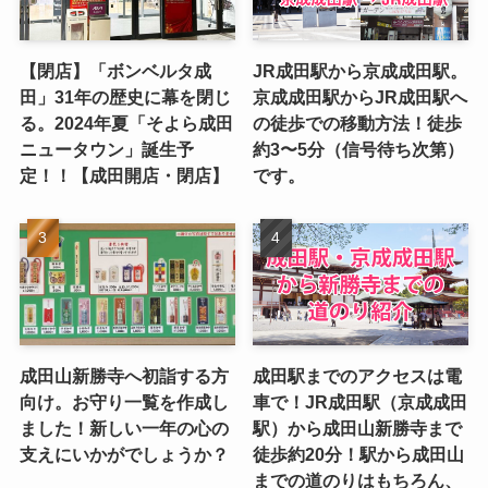
【閉店】「ボンベルタ成
JR成田駅から京成成田駅。
田」31年の歴史に幕を閉じ
京成成田駅からJR成田駅へ
る。2024年夏「そよら成田
の徒歩での移動方法！徒歩
ニュータウン」誕生予
約3〜5分（信号待ち次第）
定！！【成田開店・閉店】
です。
成田山新勝寺へ初詣する方
成田駅までのアクセスは電
向け。お守り一覧を作成し
車で！JR成田駅（京成成田
ました！新しい一年の心の
駅）から成田山新勝寺まで
支えにいかがでしょうか？
徒歩約20分！駅から成田山
までの道のりはもちろん、