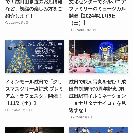
で！成田山参道のお店情報
文化センターでシルバニア
など、初詣の楽しみ方をご
ファミリーのミュージカル
紹介します！
開催【2024年11月9日
（土）】
2025年1月8日
2024年10月31日
イオンモール成田で「クリ
成田で映え写真をぜひ！成
スマスツリー点灯式 プレミ
田市制施行70周年記念 JR
アム・ラフェスタ」開催！
成田駅前イルミネーション
【11/2（土）】
「＃ナリタナナイロ」を見
逃すな！
2024年10月31日
2024年4月9日