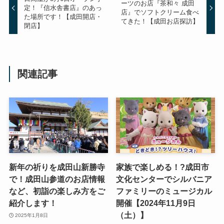
ーツのお店『茶和々 成田
定！『信水舎書店』のあっ
店』でソフトクリーム食べ
た場所です！【成田開店・
てきた！【成田お店探訪】
閉店】
関連記事
新年の祈りを成田山新勝寺
家族で楽しめる！?成田市
で！成田山参道のお店情報
文化センターでシルバニア
など、初詣の楽しみ方をご
ファミリーのミュージカル
紹介します！
開催【2024年11月9日
（土）】
2025年1月8日