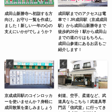
成田山新勝寺へ初詣する方
成田駅までのアクセスは電
向け。お守り一覧を作成し
車で！JR成田駅（京成成田
ました！新しい一年の心の
駅）から成田山新勝寺まで
支えにいかがでしょうか？
徒歩約20分！駅から成田山
までの道のりはもちろん、
成田山参道にあるお店もご
紹介します！
京成成田駅のコインロッカ
剣道、空手、柔道など、武
ーを使いませんか？身軽に
道具ならこちら！武道具専
成田散策を楽しみましょう
門店「信武堂」に行ってき