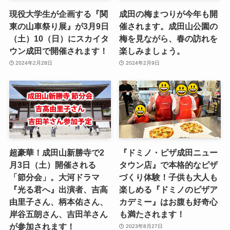
現役大学生が企画する『関
成田の梅まつりが今年も開
東の山車祭り展』が3月9日
催されます。成田山公園の
（土）10（日）にスカイタ
梅を見ながら、春の訪れを
ウン成田で開催されます！
楽しみましょう。
2024年2月28日
2024年2月9日
超豪華！成田山新勝寺で2
『ドミノ・ピザ成田ニュー
月3日（土）開催される
タウン店』で本格的なピザ
「節分会」。大河ドラマ
づくり体験！子供も大人も
『光る君へ』出演者、吉高
楽しめる『ドミノのピザア
由里子さん、柄本佑さん、
カデミー』はお腹も好奇心
岸谷五朗さん、吉田羊さん
も満たされます！
が参加されます！
2023年8月27日