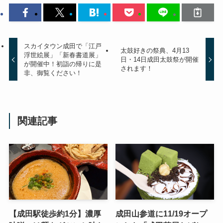
スカイタウン成田で「江戸
太鼓好きの祭典、4月13
浮世絵展」「新春書道展」
日・14日成田太鼓祭が開催
が開催中！初詣の帰りに是
されます！
非、御覧ください！
関連記事
【成田駅徒歩約1分】濃厚
成田山参道に11/19オープ