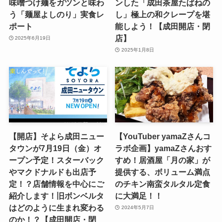
味噌つけ麺をガツンと味わ
ンした「成田茶屋たばねの
う「麺屋よしのり」実食レ
し」極上の和クレープを堪
ポート
能しよう！【成田開店・閉
店】
2025年6月19日
2025年1月8日
【開店】そよら成田ニュー
【YouTuber yamaZさんコ
タウンが7月19日（金）オ
ラボ企画】yamaZさんおす
ープン予定！スターバック
すめ！居酒屋「月の家」が
やマクドナルドも出店予
提供する、ボリューム満点
定！？店舗情報を中心にご
のチキン南蛮タルタル定食
紹介します！旧ボンベルタ
に大満足！！
はどのように生まれ変わる
2024年5月7日
のか！？【成田開店・閉