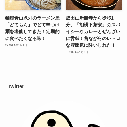
麺屋青山系列のラーメン屋
成田山新勝寺から徒歩1
「どてちん」でどて辛つけ
分。「胡桃下茶寮」のスパ
麺を堪能してきた！定期的
イシーなカレーとぜんざい
に食べたくなる味！
に舌鼓！昔ながらのレトロ
な雰囲気に酔いしれた！
2024年1月9日
2024年1月3日
Twitter