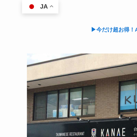
JA
▶今だけ超お得！A