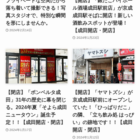
プライベートな空間だから
【開店】「銀だこハイボー
落ち着いて撮影できる！写
ル酒場成田駅前店」が京成
真スタジオで、特別な瞬間
成田駅そばに開店！新しい
を形にしませんか。
酒飲みスポットが登場！
【成田開店・閉店】
2024年2月14日
2024年1月23日
【閉店】「ボンベルタ成
【開店】「ヤマトズシ」が
田」31年の歴史に幕を閉じ
京成成田駅前にオープンし
る。2024年夏「そよら成田
ていた！「ひっぱりだこ」
ニュータウン」誕生予
の隣、「立ち飲み処 はっぴ
定！！【成田開店・閉店】
い」の跡地です！！【成田
開店・閉店】
2024年1月17日
2024年1月12日