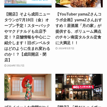
【開店】そよら成田ニュー
【YouTuber yamaZさんコ
タウンが7月19日（金）オ
ラボ企画】yamaZさんおす
ープン予定！スターバック
すめ！居酒屋「月の家」が
やマクドナルドも出店予
提供する、ボリューム満点
定！？店舗情報を中心にご
のチキン南蛮タルタル定食
紹介します！旧ボンベルタ
に大満足！！
はどのように生まれ変わる
2024年5月7日
のか！？【成田開店・閉
店】
2024年7月17日