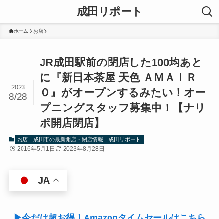
成田リポート
ホーム
お店
JR成田駅前の閉店した100均あと
に『新日本茶屋 天色 ＡＭＡＩＲ
2023
Ｏ』がオープンするみたい！オー
8/28
プニングスタッフ募集中！【ナリ
ポ開店閉店】
お店
成田市の最新開店・閉店情報｜成田リポート
2016年5月1日
2023年8月28日
JA
▶今だけ超お得！Amazonタイムセールはこちら