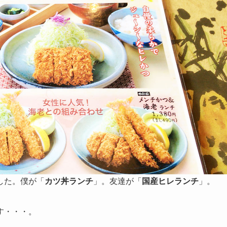
した。僕が「
カツ丼ランチ
」。友達が「
国産ヒレランチ
」。
す・・・。