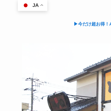
JA
▶今だけ超お得！A