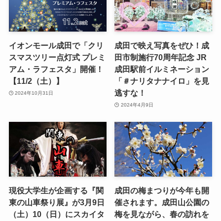
イオンモール成田で「クリ
成田で映え写真をぜひ！成
スマスツリー点灯式 プレミ
田市制施行70周年記念 JR
アム・ラフェスタ」開催！
成田駅前イルミネーション
【11/2（土）】
「＃ナリタナナイロ」を見
逃すな！
2024年10月31日
2024年4月9日
現役大学生が企画する『関
成田の梅まつりが今年も開
東の山車祭り展』が3月9日
催されます。成田山公園の
（土）10（日）にスカイタ
梅を見ながら、春の訪れを