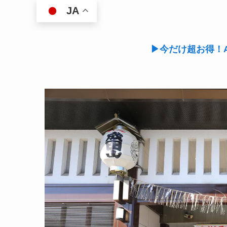
JA
▶今だけ超お得！A