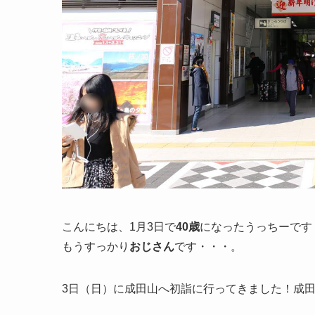
こんにちは、1月3日で
40歳
になったうっちーです
もうすっかり
おじさん
です・・・。
3日（日）に成田山へ初詣に行ってきました！成