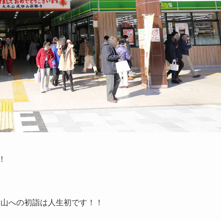
！
田山への初詣は人生初です！！