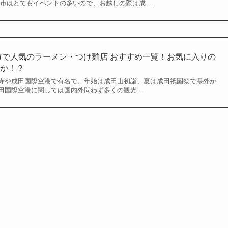
田市はとてもイベントの多いので、お越しの際は成…
田市で人気のラーメン・つけ麺店 おすすめ一覧！お気に入りの
すか！？
寺や成田国際空港で有名で、年始は成田山初詣、夏は成田祇園祭で県外か
田国際空港に関しては国内外問わず多くの観光…