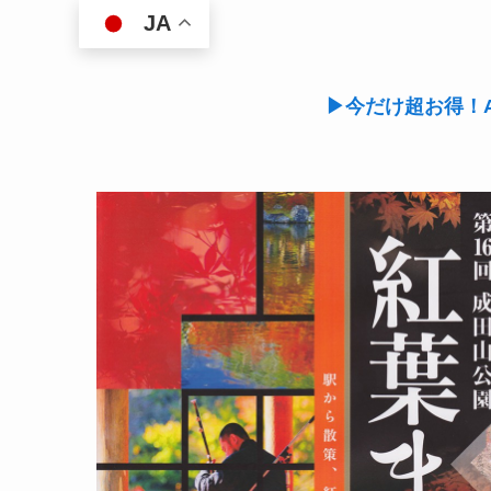
JA
▶今だけ超お得！A