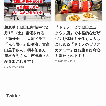
超豪華！成田山新勝寺で2
『ドミノ・ピザ成田ニュー
月3日（土）開催される
タウン店』で本格的なピザ
「節分会」。大河ドラマ
づくり体験！子供も大人も
『光る君へ』出演者、吉高
楽しめる『ドミノのピザア
由里子さん、柄本佑さん、
カデミー』はお腹も好奇心
岸谷五朗さん、吉田羊さん
も満たされます！
が参加されます！
2023年8月27日
2024年1月18日
Twitter