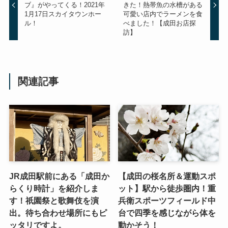
ブ』がやってくる！2021年
きた！熱帯魚の水槽がある
1月17日スカイタウンホー
可愛い店内でラーメンを食
ル！
べました！【成田お店探
訪】
関連記事
JR成田駅前にある「成田か
【成田の桜名所＆運動スポ
らくり時計」を紹介しま
ット】駅から徒歩圏内！重
す！祇園祭と歌舞伎を演
兵衛スポーツフィールド中
出。待ち合わせ場所にもピ
台で四季を感じながら体を
ッタリですよ。
動かそう！