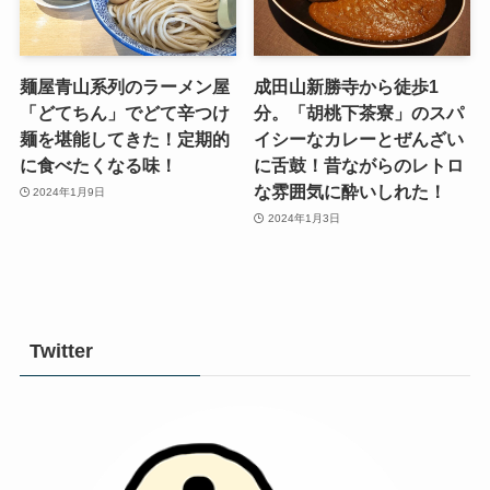
麺屋青山系列のラーメン屋
成田山新勝寺から徒歩1
「どてちん」でどて辛つけ
分。「胡桃下茶寮」のスパ
麺を堪能してきた！定期的
イシーなカレーとぜんざい
に食べたくなる味！
に舌鼓！昔ながらのレトロ
な雰囲気に酔いしれた！
2024年1月9日
2024年1月3日
Twitter