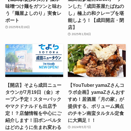
味噌つけ麺をガツンと味わ
ンした「成田茶屋たばねの
う「麺屋よしのり」実食レ
し」極上の和クレープを堪
ポート
能しよう！【成田開店・閉
店】
2025年6月19日
2025年1月8日
【開店】そよら成田ニュー
【YouTuber yamaZさんコ
タウンが7月19日（金）オ
ラボ企画】yamaZさんおす
ープン予定！スターバック
すめ！居酒屋「月の家」が
やマクドナルドも出店予
提供する、ボリューム満点
定！？店舗情報を中心にご
のチキン南蛮タルタル定食
紹介します！旧ボンベルタ
に大満足！！
はどのように生まれ変わる
2024年5月7日