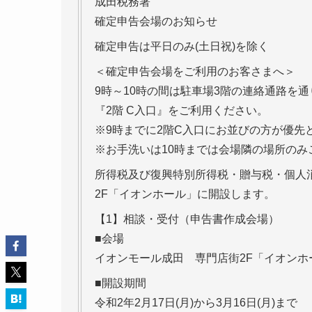
成田税務署
確定申告会場のお知らせ
確定申告は平日のみ(土日祝)を除く
＜確定申告会場をご利用のお客さまへ＞
9時～10時の間は駐車場3階の連絡通路を通
『2階 C入口』をご利用ください。
※9時までに2階C入口にお並びの方が優先
※お手洗いは10時までは会場隣の場所のみ
所得税及び復興特別所得税・贈与税・個人
2F「イオンホール」に開設します。
【1】相談・受付（申告書作成会場）
■会場
イオンモール成田 専門店街2F「イオンホ
■開設期間
令和2年2月17日(月)から3月16日(月)まで