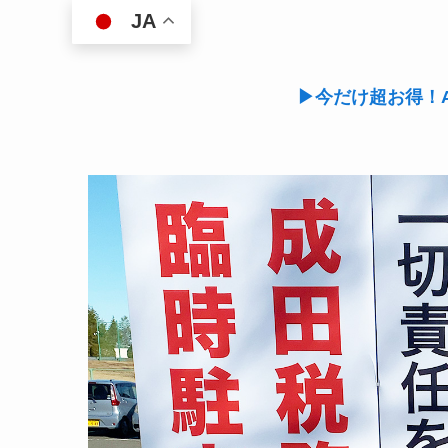
JA
▶今だけ超お得！A