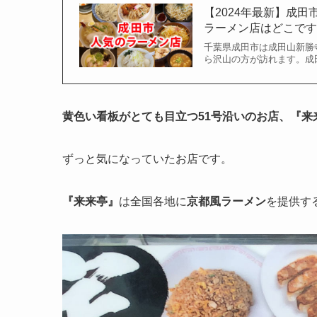
【2024年最新】成
ラーメン店はどこで
千葉県成田市は成田山新勝
ら沢山の方が訪れます。成
黄色い看板がとても目立つ51号沿いのお店、『来
ずっと気になっていたお店です。
『来来亭』
は全国各地に
京都風ラーメン
を提供す