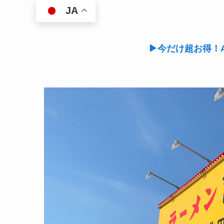
JA
▶今だけ超お得！A