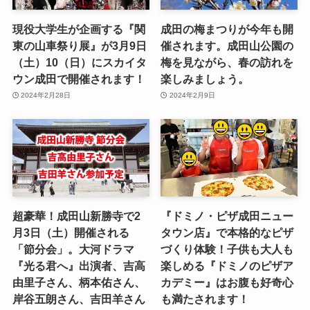
現役大学生が企画する『関
成田の梅まつりが今年も開
東の山車祭り展』が3月9日
催されます。成田山公園の
（土）10（日）にスカイタ
梅を見ながら、春の訪れを
ウン成田で開催されます！
楽しみましょう。
2024年2月28日
2024年2月9日
超豪華！成田山新勝寺で2
『ドミノ・ピザ成田ニュー
月3日（土）開催される
タウン店』で本格的なピザ
「節分会」。大河ドラマ
づくり体験！子供も大人も
『光る君へ』出演者、吉高
楽しめる『ドミノのピザア
由里子さん、柄本佑さん、
カデミー』はお腹も好奇心
岸谷五朗さん、吉田羊さん
も満たされます！