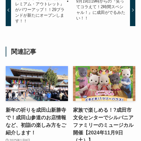
9月19日19時からの『笑っ
レミアム・アウトレット』
てコラえて！2時間スペシ
がパワーアップ！！29ブラ
ャル！』に成田がでるみた
ンドが新たにオープンしま
い！！
す！！
関連記事
新年の祈りを成田山新勝寺
家族で楽しめる！?成田市
で！成田山参道のお店情報
文化センターでシルバニア
など、初詣の楽しみ方をご
ファミリーのミュージカル
紹介します！
開催【2024年11月9日
（土）】
2025年1月8日