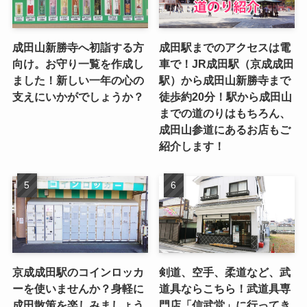
成田山新勝寺へ初詣する方
成田駅までのアクセスは電
向け。お守り一覧を作成し
車で！JR成田駅（京成成田
ました！新しい一年の心の
駅）から成田山新勝寺まで
支えにいかがでしょうか？
徒歩約20分！駅から成田山
までの道のりはもちろん、
成田山参道にあるお店もご
紹介します！
京成成田駅のコインロッカ
剣道、空手、柔道など、武
ーを使いませんか？身軽に
道具ならこちら！武道具専
成田散策を楽しみましょう
門店「信武堂」に行ってき