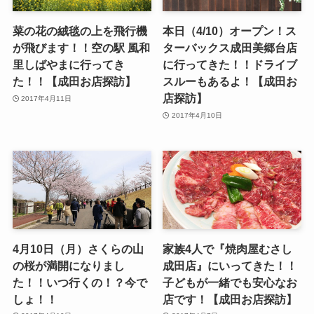
菜の花の絨毯の上を飛行機
本日（4/10）オープン！ス
が飛びます！！空の駅 風和
ターバックス成田美郷台店
里しばやまに行ってき
に行ってきた！！ドライブ
た！！【成田お店探訪】
スルーもあるよ！【成田お
店探訪】
2017年4月11日
2017年4月10日
4月10日（月）さくらの山
家族4人で『焼肉屋むさし
の桜が満開になりまし
成田店』にいってきた！！
た！！いつ行くの！？今で
子どもが一緒でも安心なお
しょ！！
店です！【成田お店探訪】