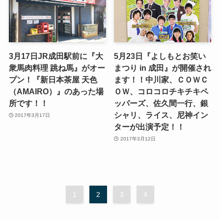
3月17日JR成田駅前に『大
5月23日『よしもとお笑い
衆馬肉料理 跳ね馬』がオー
まつり in 成田』が開催され
プン！『新日本茶屋 天色
ます！！中川家、ＣＯＷＣ
（AMAIRO）』のあった場
ＯＷ、コロコロチキチキペ
所です！！
ッパーズ、佐久間一行、銀
シャリ、ライス、尼神イン
2017年3月17日
ターが出演予定！！
2017年3月12日
1
2
3
4