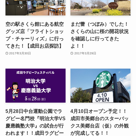
空の駅さくら館にある航空
まだ蕾（つぼみ）でした！
グッズ店「フライトショッ
さくらの山に桜の開花状況
プ・チャーリィズ」に行っ
を確認しに行ってきた
てきた！【成田お店探訪】
よ！！
2017年3月30日
2017年3月29日
5月28日中台運動公園でラ
4月10日オープン予定！！
グビー名門校『明治大学VS
成田市美郷台のスターバッ
慶應義塾大学』の試合が行
クス美郷台店（仮）の外観
われます！！成田ラグビー
が完成してる！！