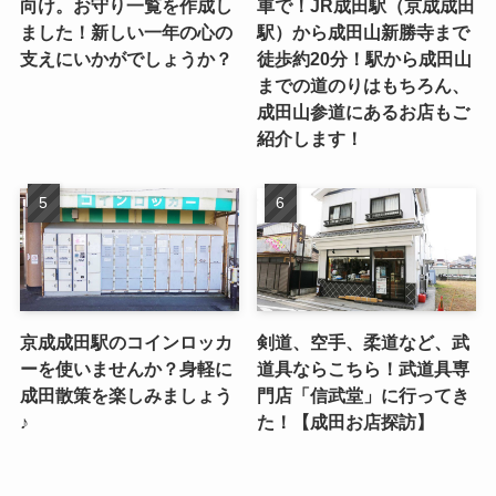
向け。お守り一覧を作成し
車で！JR成田駅（京成成田
ました！新しい一年の心の
駅）から成田山新勝寺まで
支えにいかがでしょうか？
徒歩約20分！駅から成田山
までの道のりはもちろん、
成田山参道にあるお店もご
紹介します！
京成成田駅のコインロッカ
剣道、空手、柔道など、武
ーを使いませんか？身軽に
道具ならこちら！武道具専
成田散策を楽しみましょう
門店「信武堂」に行ってき
♪
た！【成田お店探訪】