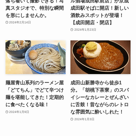
落ち着いて撮影できる！写
ル酒場成田駅前店」が京成
真スタジオで、特別な瞬間
成田駅そばに開店！新しい
を形にしませんか。
酒飲みスポットが登場！
【成田開店・閉店】
2024年2月14日
2024年1月23日
麺屋青山系列のラーメン屋
成田山新勝寺から徒歩1
「どてちん」でどて辛つけ
分。「胡桃下茶寮」のスパ
麺を堪能してきた！定期的
イシーなカレーとぜんざい
に食べたくなる味！
に舌鼓！昔ながらのレトロ
な雰囲気に酔いしれた！
2024年1月9日
2024年1月3日