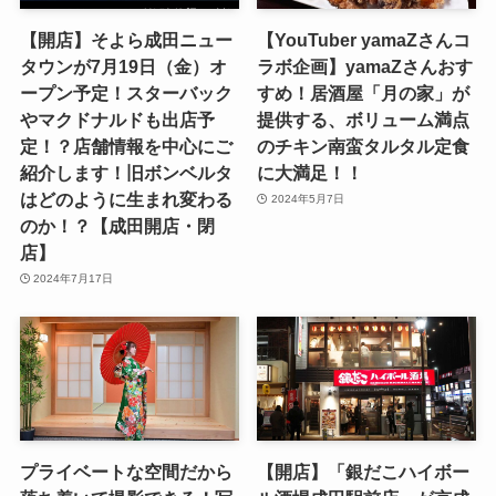
【開店】そよら成田ニュー
【YouTuber yamaZさんコ
タウンが7月19日（金）オ
ラボ企画】yamaZさんおす
ープン予定！スターバック
すめ！居酒屋「月の家」が
やマクドナルドも出店予
提供する、ボリューム満点
定！？店舗情報を中心にご
のチキン南蛮タルタル定食
紹介します！旧ボンベルタ
に大満足！！
はどのように生まれ変わる
2024年5月7日
のか！？【成田開店・閉
店】
2024年7月17日
プライベートな空間だから
【開店】「銀だこハイボー