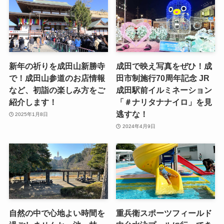
新年の祈りを成田山新勝寺
成田で映え写真をぜひ！成
で！成田山参道のお店情報
田市制施行70周年記念 JR
など、初詣の楽しみ方をご
成田駅前イルミネーション
紹介します！
「＃ナリタナナイロ」を見
逃すな！
2025年1月8日
2024年4月9日
自然の中で心地よい時間を
重兵衛スポーツフィールド