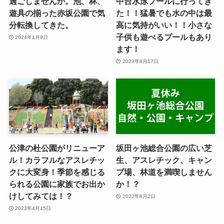
過ごしませんか。池、林、
中台水泳プールに行ってき
遊具の揃った赤坂公園で気
た！！猛暑でも水の中は最
分転換してきた。
高に気持がいい！！小さな
子供も遊べるプールもあり
2024年1月9日
ます！
2023年8月17日
公津の杜公園がリニューア
坂田ヶ池総合公園の広い芝
ル！カラフルなアスレチッ
生、アスレチック、キャン
クに大変身！季節を感じる
プ場、林道を満喫しません
られる公園に家族でお出か
か！？
けしてみては！？
2022年8月2日
2023年4月15日