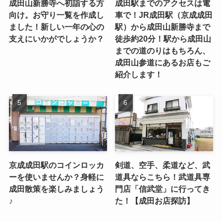
成田山新勝寺へ初詣する方
成田駅までのアクセスは電
向け。お守り一覧を作成し
車で！JR成田駅（京成成田
ました！新しい一年の心の
駅）から成田山新勝寺まで
支えにいかがでしょうか？
徒歩約20分！駅から成田山
までの道のりはもちろん、
成田山参道にあるお店もご
紹介します！
京成成田駅のコインロッカ
剣道、空手、柔道など、武
ーを使いませんか？身軽に
道具ならこちら！武道具専
成田散策を楽しみましょう
門店「信武堂」に行ってき
♪
た！【成田お店探訪】