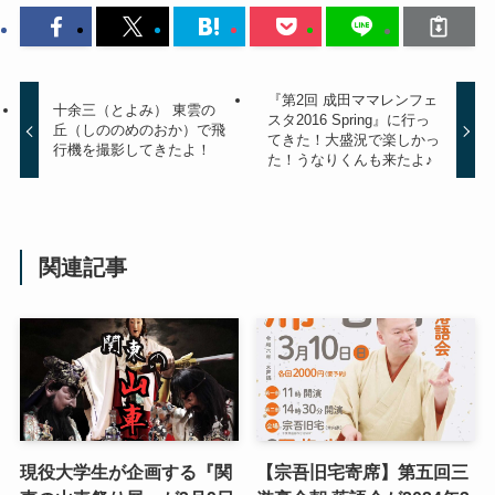
『第2回 成田ママレンフェ
十余三（とよみ） 東雲の
スタ2016 Spring』に行っ
丘（しののめのおか）で飛
てきた！大盛況で楽しかっ
行機を撮影してきたよ！
た！うなりくんも来たよ♪
関連記事
現役大学生が企画する『関
【宗吾旧宅寄席】第五回三