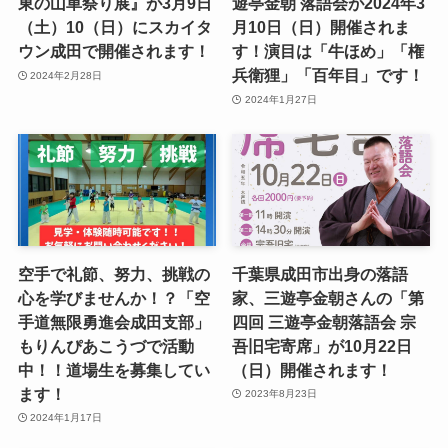
東の山車祭り展』が3月9日
遊亭金朝 落語会が2024年3
（土）10（日）にスカイタ
月10日（日）開催されま
ウン成田で開催されます！
す！演目は「牛ほめ」「権
兵衛狸」「百年目」です！
2024年2月28日
2024年1月27日
空手で礼節、努力、挑戦の
千葉県成田市出身の落語
心を学びませんか！？「空
家、三遊亭金朝さんの「第
手道無限勇進会成田支部」
四回 三遊亭金朝落語会 宗
もりんぴあこうづで活動
吾旧宅寄席」が10月22日
中！！道場生を募集してい
（日）開催されます！
ます！
2023年8月23日
2024年1月17日