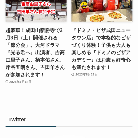
超豪華！成田山新勝寺で2
『ドミノ・ピザ成田ニュー
月3日（土）開催される
タウン店』で本格的なピザ
「節分会」。大河ドラマ
づくり体験！子供も大人も
『光る君へ』出演者、吉高
楽しめる『ドミノのピザア
由里子さん、柄本佑さん、
カデミー』はお腹も好奇心
岸谷五朗さん、吉田羊さん
も満たされます！
が参加されます！
2023年8月27日
2024年1月18日
Twitter