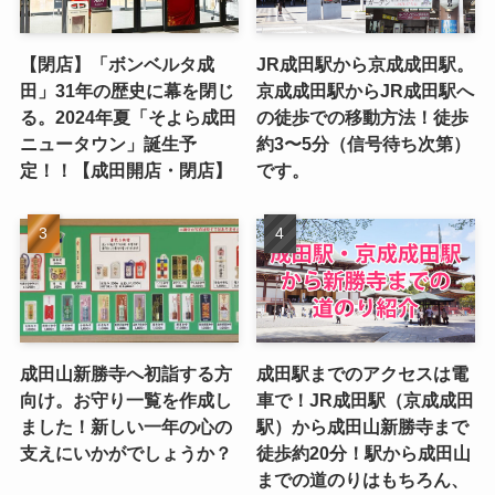
【閉店】「ボンベルタ成
JR成田駅から京成成田駅。
田」31年の歴史に幕を閉じ
京成成田駅からJR成田駅へ
る。2024年夏「そよら成田
の徒歩での移動方法！徒歩
ニュータウン」誕生予
約3〜5分（信号待ち次第）
定！！【成田開店・閉店】
です。
成田山新勝寺へ初詣する方
成田駅までのアクセスは電
向け。お守り一覧を作成し
車で！JR成田駅（京成成田
ました！新しい一年の心の
駅）から成田山新勝寺まで
支えにいかがでしょうか？
徒歩約20分！駅から成田山
までの道のりはもちろん、