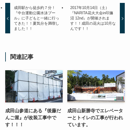
成田駅から徒歩約７分！
2017年10月14日（土）
『中台運動公園水泳プー
『NARITA花火大会in印旛
ル』に子どもと一緒に行っ
沼 12nd』が開催されま
てきた！！夏気分を満喫し
す！！成田の花火は10月な
ました！！
んです！！
関連記事
成田山参道にある『後藤だ
成田山新勝寺でエレベータ
んご屋』が改装工事中で
ーとトイレの工事が行われ
す！！！
ています。