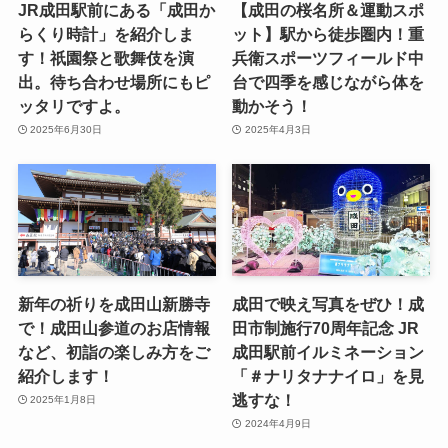
JR成田駅前にある「成田か
【成田の桜名所＆運動スポ
らくり時計」を紹介しま
ット】駅から徒歩圏内！重
す！祇園祭と歌舞伎を演
兵衛スポーツフィールド中
出。待ち合わせ場所にもピ
台で四季を感じながら体を
ッタリですよ。
動かそう！
2025年6月30日
2025年4月3日
新年の祈りを成田山新勝寺
成田で映え写真をぜひ！成
で！成田山参道のお店情報
田市制施行70周年記念 JR
など、初詣の楽しみ方をご
成田駅前イルミネーション
紹介します！
「＃ナリタナナイロ」を見
逃すな！
2025年1月8日
2024年4月9日