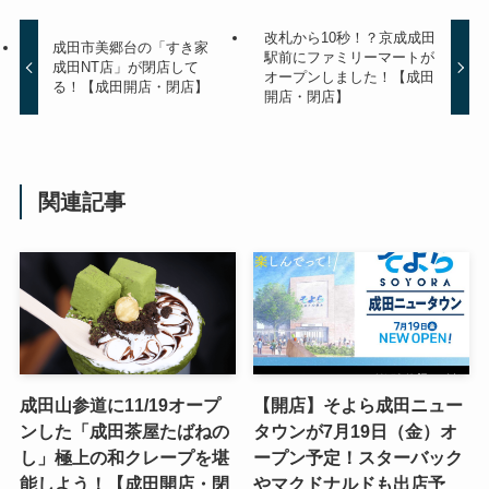
改札から10秒！？京成成田
成田市美郷台の「すき家
駅前にファミリーマートが
成田NT店」が閉店して
オープンしました！【成田
る！【成田開店・閉店】
開店・閉店】
関連記事
成田山参道に11/19オープ
【開店】そよら成田ニュー
ンした「成田茶屋たばねの
タウンが7月19日（金）オ
し」極上の和クレープを堪
ープン予定！スターバック
能しよう！【成田開店・閉
やマクドナルドも出店予