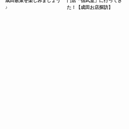
成田散策を楽しみましょう
門店「信武堂」に行ってき
♪
た！【成田お店探訪】