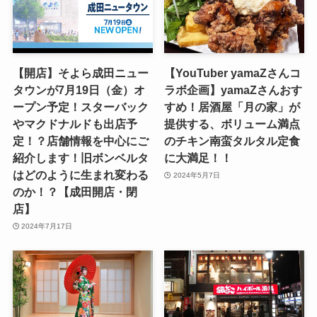
【開店】そよら成田ニュー
【YouTuber yamaZさんコ
タウンが7月19日（金）オ
ラボ企画】yamaZさんおす
ープン予定！スターバック
すめ！居酒屋「月の家」が
やマクドナルドも出店予
提供する、ボリューム満点
定！？店舗情報を中心にご
のチキン南蛮タルタル定食
紹介します！旧ボンベルタ
に大満足！！
はどのように生まれ変わる
2024年5月7日
のか！？【成田開店・閉
店】
2024年7月17日