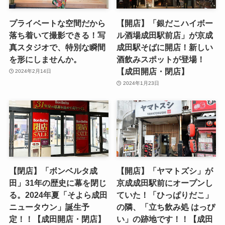
プライベートな空間だから
【開店】「銀だこハイボー
落ち着いて撮影できる！写
ル酒場成田駅前店」が京成
真スタジオで、特別な瞬間
成田駅そばに開店！新しい
を形にしませんか。
酒飲みスポットが登場！
【成田開店・閉店】
2024年2月14日
2024年1月23日
【閉店】「ボンベルタ成
【開店】「ヤマトズシ」が
田」31年の歴史に幕を閉じ
京成成田駅前にオープンし
る。2024年夏「そよら成田
ていた！「ひっぱりだこ」
ニュータウン」誕生予
の隣、「立ち飲み処 はっぴ
定！！【成田開店・閉店】
い」の跡地です！！【成田