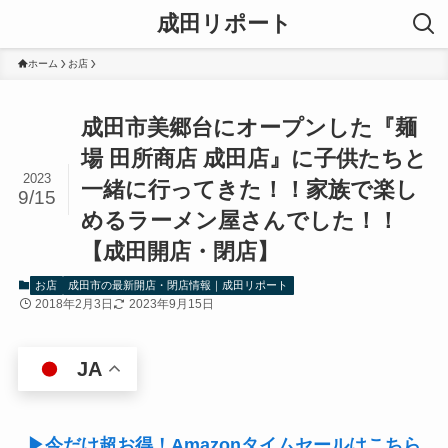
成田リポート
ホーム
お店
成田市美郷台にオープンした『麺
場 田所商店 成田店』に子供たちと
2023
一緒に行ってきた！！家族で楽し
9/15
めるラーメン屋さんでした！！
【成田開店・閉店】
お店
成田市の最新開店・閉店情報｜成田リポート
2018年2月3日
2023年9月15日
JA
▶今だけ超お得！Amazonタイムセールはこちら