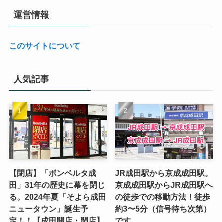
運営情報
このサイトについて
人気記事
【閉店】「ボンベルタ成
JR成田駅から京成成田駅。
田」31年の歴史に幕を閉じ
京成成田駅からJR成田駅へ
る。2024年夏「そよら成田
の徒歩での移動方法！徒歩
ニュータウン」誕生予
約3〜5分（信号待ち次第）
定！！【成田開店・閉店】
です。