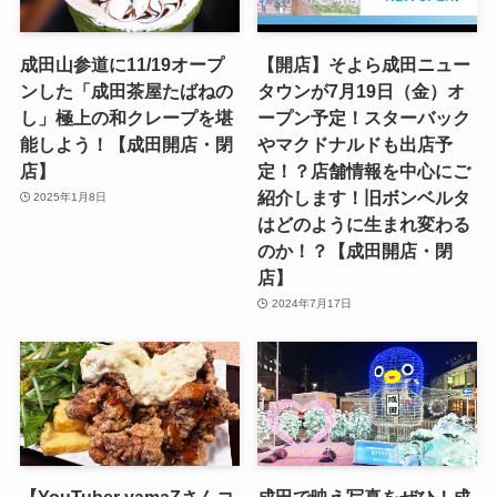
成田山参道に11/19オープ
【開店】そよら成田ニュー
ンした「成田茶屋たばねの
タウンが7月19日（金）オ
し」極上の和クレープを堪
ープン予定！スターバック
能しよう！【成田開店・閉
やマクドナルドも出店予
店】
定！？店舗情報を中心にご
紹介します！旧ボンベルタ
2025年1月8日
はどのように生まれ変わる
のか！？【成田開店・閉
店】
2024年7月17日
【YouTuber yamaZさんコ
成田で映え写真をぜひ！成