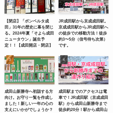
【閉店】「ボンベルタ成
JR成田駅から京成成田駅。
田」31年の歴史に幕を閉じ
京成成田駅からJR成田駅へ
る。2024年夏「そよら成田
の徒歩での移動方法！徒歩
ニュータウン」誕生予
約3〜5分（信号待ち次第）
定！！【成田開店・閉店】
です。
成田山新勝寺へ初詣する方
成田駅までのアクセスは電
向け。お守り一覧を作成し
車で！JR成田駅（京成成田
ました！新しい一年の心の
駅）から成田山新勝寺まで
支えにいかがでしょうか？
徒歩約20分！駅から成田山