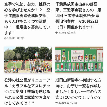
空手で礼節、努力、挑戦の
千葉県成田市出身の落語
心を学びませんか！？「空
家、三遊亭金朝さんの「第
手道無限勇進会成田支部」
四回 三遊亭金朝落語会 宗
もりんぴあこうづで活動
吾旧宅寄席」が10月22日
中！！道場生を募集してい
（日）開催されます！
ます！
2023年8月23日
2024年1月17日
公津の杜公園がリニューア
成田山新勝寺へ初詣する方
ル！カラフルなアスレチッ
向け。お守り一覧を作成し
クに大変身！季節を感じる
ました！新しい一年の心の
られる公園に家族でお出か
支えにいかがでしょうか？
けしてみては！？
2021年12月24日