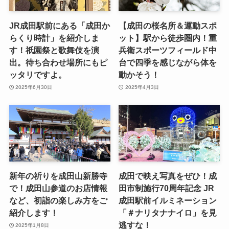
JR成田駅前にある「成田か
【成田の桜名所＆運動スポ
らくり時計」を紹介しま
ット】駅から徒歩圏内！重
す！祇園祭と歌舞伎を演
兵衛スポーツフィールド中
出。待ち合わせ場所にもピ
台で四季を感じながら体を
ッタリですよ。
動かそう！
2025年6月30日
2025年4月3日
新年の祈りを成田山新勝寺
成田で映え写真をぜひ！成
で！成田山参道のお店情報
田市制施行70周年記念 JR
など、初詣の楽しみ方をご
成田駅前イルミネーション
紹介します！
「＃ナリタナナイロ」を見
逃すな！
2025年1月8日